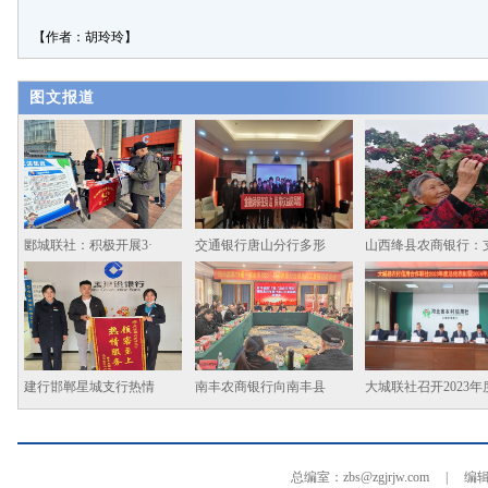
【作者：胡玲玲】
图文报道
郾城联社：积极开展3·
交通银行唐山分行多形
山西绛县农商银行：
建行邯郸星城支行热情
南丰农商银行向南丰县
大城联社召开2023年
总编室：zbs@zgjrjw.com | 编辑部