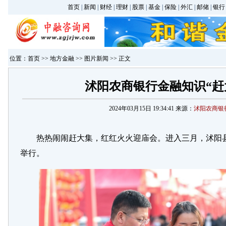
首页
|
新闻
|
财经
|
理财
|
股票
|
基金
|
保险
|
外汇
|
邮储
|
银行
位置：
首页
>>
地方金融
>>
图片新闻
>> 正文
沭阳农商银行金融知识“赶
2024年03月15日 19:34:41 来源：
沭阳农商银
热热闹闹赶大集，红红火火迎庙会。进入三月，沭阳
举行。