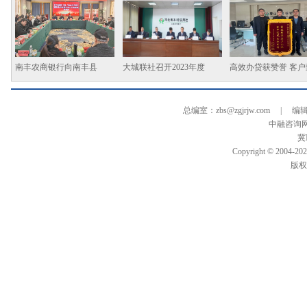
南丰农商银行向南丰县
大城联社召开2023年度
高效办贷获赞誉 客户
总编室：zbs@zgjrjw.com | 编辑部
中融咨询
冀I
Copyright © 2004-
202
版权