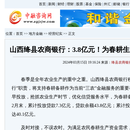
首页
|
新闻
|
财经
|
理财
|
股票
|
基金
|
保险
|
外汇
|
邮储
|
银行
位置：
首页
>>
地方金融
>>
经营纪实
>> 正文
山西绛县农商银行：3.8亿元！为春耕生
2024年03月15日 19:16:24 来源：
绛县农商银
春季是全年农业生产的重中之重。山西绛县农商银行
行”职责，将支持春耕备耕作为当前“三农”金融服务的重
早投放，抢抓农业生产时节，优化信贷服务水平，为春耕备
2月末，累计投放贷款7.3亿元，贷款余额43.8亿元；累计
达40.1亿元。
及时对接，不误农时。为满足农民春耕生产资金需求