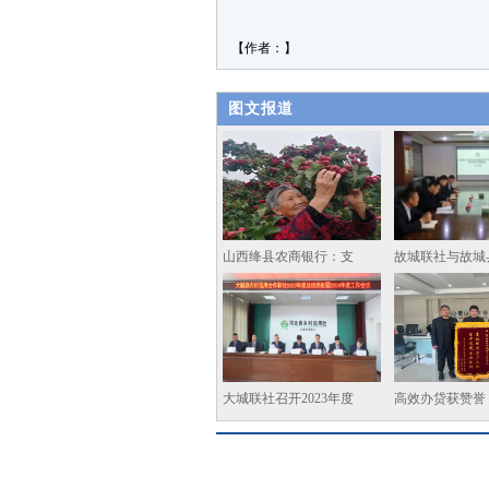
【作者：
】
图文报道
山西绛县农商银行：支
故城联社与故城
大城联社召开2023年度
高效办贷获赞誉