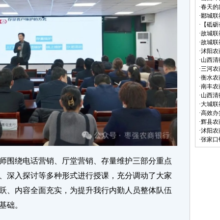
·
春天的
·
郾城联
·
【砥砺
·
故城联
·
故城联
·
沭阳农
·
山西清
·
三河农
·
衡水农
·
南丰农
·
山西清
·
大城联
·
高效办
·
辉县农
·
沭阳农
·
张家口
师围绕电话营销、厅堂营销、存量维护三部分重点
、深入探讨等多种形式进行授课，充分调动了大家
跃、内容全面充实，为提升我行内勤人员整体队伍
基础。