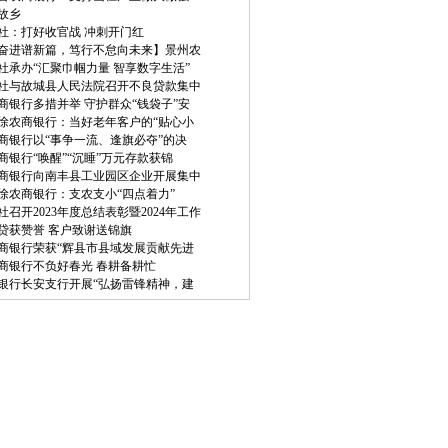
故乡
社：打好收官战 冲刺开门红
奋进谱新篇，笃行不怠向未来】景州农
社承办“汇聚巾帼力量 智享数字生活”
社与故城县人民法院召开不良贷款集中
商银行多措并举 守护群众“钱袋子”安
徐农商银行：当好老年客户的“贴心小
商银行以“事争一流、逢旗必夺”的决
商银行“唤醒”“沉睡”万元存款获锦
商银行向南丰县工业园区企业开展集中
徐农商银行：支农支小“四点着力”
社召开2023年度总结表彰暨2024年工作
贷获赞誉 客户致谢送锦旗
商银行荣获“辉县市县域发展贡献先进
商银行不负好春光 春耕备耕忙
银行长安支行开展“弘扬雷锋精神，建