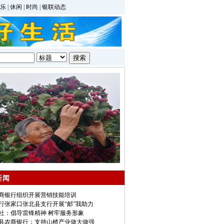
乐
|
休闲
|
时尚
|
银联动态
新闻
商银行组织开展营销技能培训
行张家口张北县支行开展“邮”我助力
社：倡导雷锋精神 树牢服务形象
县农商银行：支持山楂产业做大做强