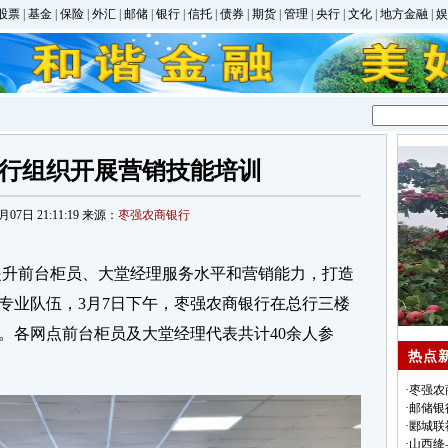
股票
|
基金
|
保险
|
外汇
|
邮储
|
银行
|
信托
|
债券
|
期货
|
管理
|
央行
|
文化
|
地方金融
|
娱
行组织开展营销技能培训
月07日 21:11:19 来源：
枣强农商银行
升前台柜员、大堂经理服务水平和营销能力，打造
专业队伍，3月7日下午，枣强农商银行在总行三楼
。各网点前台柜员及大堂经理代表共计40余人参
热点
·
枣强农
·
邮储银
·
郾城联
·
山西绛