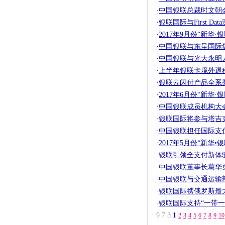
·
中国银联总裁时文朝
·
银联国际与First D
·
2017年9月份“新华
·
中国银联与东呈国际
·
中国银联与光大永明
·
上半年银联卡境外退
·
银联云闪付产品全系
·
2017年6月份“新华
·
中国银联成员机构大
·
银联国际将参与塔吉
·
中国银联担任国际支付
·
2017年5月份“新华
·
银联引领全支付新体
·
中国银联董事长葛华
·
中国银联与交通运输
·
银联国际携俄罗斯最
·
银联国际支持“一带一
9
7
3
1
2
3
4
5
6
7
8
9
10