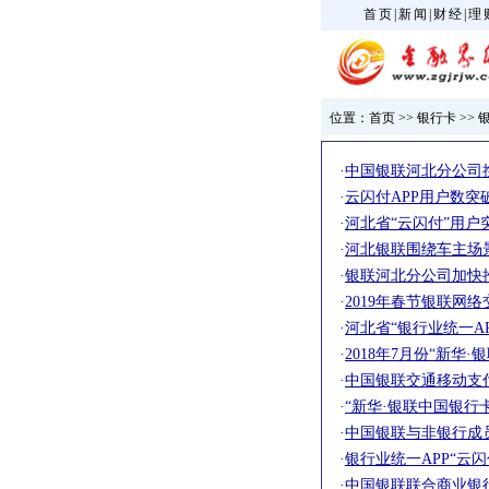
首页
|
新闻
|
财经
|
理
位置：
首页
>>
银行卡
>>
·
中国银联河北分公司
·
云闪付APP用户数突
·
河北省“云闪付”用户突
·
河北银联围绕车主场
·
银联河北分公司加快
·
2019年春节银联网络
·
河北省“银行业统一AP
·
2018年7月份“新华
·
中国银联交通移动支
·
“新华·银联中国银行
·
中国银联与非银行成
·
银行业统一APP“云
·
中国银联联合商业银