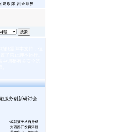
融
|
娱乐
|
家居
|
金融界
览功能需脚本支持，但
设置了禁止脚本运行。
置中调整有关安全选
项。
·
成就孩子从自身成
·
为西部开发再添新