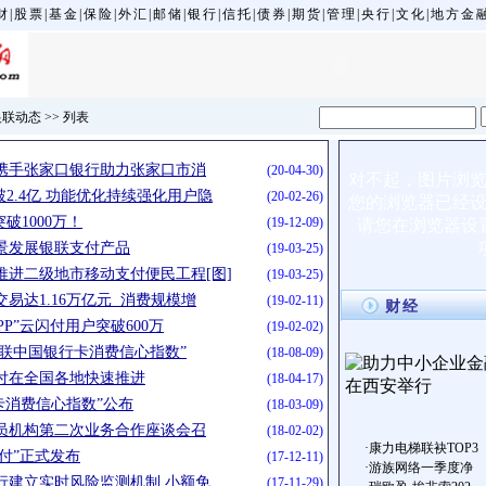
财
|
股票
|
基金
|
保险
|
外汇
|
邮储
|
银行
|
信托
|
债券
|
期货
|
管理
|
央行
|
文化
|
地方金
银联动态
>>
列表
携手张家口银行助力张家口市消
(20-04-30)
对不起，图片浏
破2.4亿 功能优化持续强化用户隐
(20-02-26)
您的浏览器已经
破1000万！
(19-12-09)
请您在浏览器设
景发展银联支付产品
(19-03-25)
推进二级地市移动支付便民工程[图]
(19-03-25)
交易达1.16万亿元 消费规模增
(19-02-11)
财经
P”云闪付用户突破600万
(19-02-02)
·银联中国银行卡消费信心指数”
(18-08-09)
付在全国各地快速推进
(18-04-17)
卡消费信心指数”公布
(18-03-09)
员机构第二次业务合作座谈会召
(18-02-02)
·
康力电梯联袂TOP3
闪付”正式发布
(17-12-11)
·
游族网络一季度净
行建立实时风险监测机制 小额免
(17-11-29)