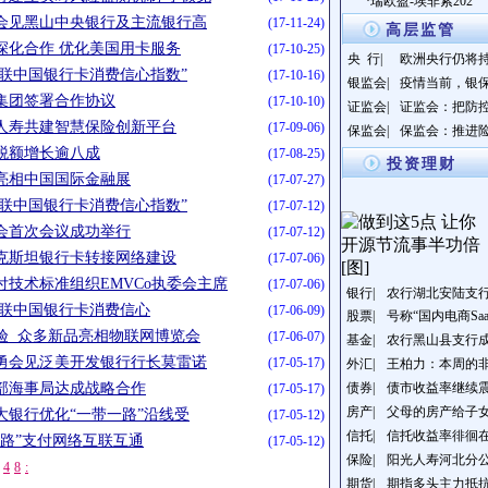
·
瑞欧盈-埃非索202
会见黑山中央银行及主流银行高
(17-11-24)
高层监管
ata深化合作 优化美国用卡服务
(17-10-25)
央 行|
欧洲央行仍将
·银联中国银行卡消费信心指数”
(17-10-16)
银监会|
疫情当前，银
集团签署合作协议
(17-10-10)
证监会|
证监会：把防
人寿共建智慧保险创新平台
(17-09-06)
保监会|
保监会：推进
税额增长逾八成
(17-08-25)
投资理财
亮相中国国际金融展
(17-07-27)
·银联中国银行卡消费信心指数”
(17-07-12)
会首次会议成功举行
(17-07-12)
克斯坦银行卡转接网络建设
(17-07-06)
技术标准组织EMVCo执委会主席
(17-07-06)
银行|
农行湖北安陆支
•银联中国银行卡消费信心
(17-06-09)
股票|
号称“国内电商Sa
验 众多新品亮相物联网博览会
(17-06-07)
基金|
农行黑山县支行
勇会见泛美开发银行行长莫雷诺
(17-05-17)
外汇|
王柏力：本周的
部海事局达成战略合作
债券|
债市收益率继续
(17-05-17)
房产|
父母的房产给子女
大银行优化“一带一路”沿线受
(17-05-12)
信托|
信托收益率徘徊在
路”支付网络互联互通
(17-05-12)
保险|
阳光人寿河北分
4
8
:
期货|
期指多头主力抵抗