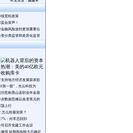
·
界龙实业：姗姗来
持续宽松政策
保监会发声！
控金融风险放到更加重要位
险资分类监管和差异化监管
行支持地方经济发展获表彰
aS第一股”，光云科技为
成功竞标黑山县职业年金基
非农数据恐难以改变美元的
震荡上行
 怎么给最划算？
7%：向常态回归
公司召开党建工作会议
顽强 短期面临较大不确定