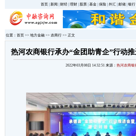
首页
|
新闻
|
财经
|
理财
|
股票
|
基金
|
保险
|
外汇
|
邮储
|
银行
位置：
首页
>>
地方金融
>>
农商行
>> 正文
热河农商银行承办“金团助青企”行动
2022年03月08日 14:32:51 来源：
热河农商银