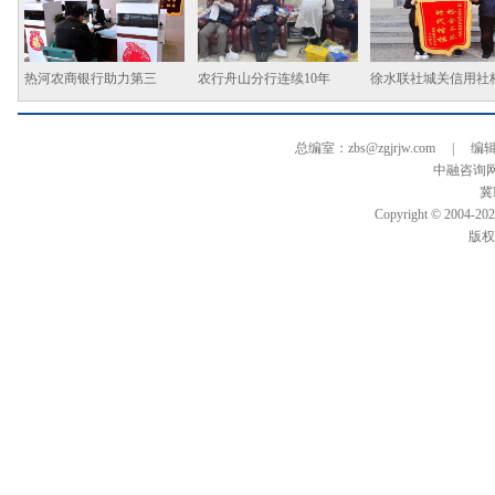
热河农商银行助力第三
农行舟山分行连续10年
徐水联社城关信用社
总编室：zbs@zgjrjw.com | 编辑部
中融咨询
冀I
Copyright © 2004-
202
版权