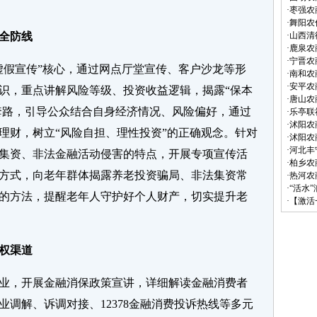
·
枣强农
·
舞阳农
全防线
·
山西清
·
鹿泉农
·
宁晋农
虚假宣传”核心，通过网点厅堂宣传、客户沙龙等形
·
南和农
·
安平农
识，重点讲解风险等级、投资收益逻辑，揭露“保本
·
唐山农
传套路，引导公众结合自身经济情况、风险偏好，通过
·
乐亭联
·
沭阳农
理财，树立“风险自担、理性投资”的正确观念。针对
·
沭阳农
·
河北丰
集资、非法金融活动侵害的特点，开展专项宣传活
·
柏乡农
方式，向老年群体揭露养老投资骗局、非法集资常
·
热河农
·
“活水
的方法，提醒老年人守护好个人财产，切实提升老
·
【激活
权渠道
业，开展金融消保政策宣讲，详细解读金融消费者
调解、诉调对接、12378金融消费投诉热线等多元