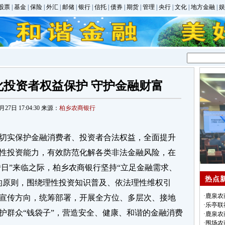
股票
|
基金
|
保险
|
外汇
|
邮储
|
银行
|
信托
|
债券
|
期货
|
管理
|
央行
|
文化
|
地方金融
|
娱
投资者权益保护 守护金融财富
月27日 17:04:30 来源：
柏乡农商银行
切实保护金融消费者、投资者合法权益，全面提升
性投资能力，有效防范化解各类非法金融风险，在
护宣传日”来临之际，柏乡农商银行坚持“立足金融需求、
热点
的原则，围绕理性投资知识普及、依法理性维权引
·
鹿泉农
宣传方向，统筹部署，开展全方位、多层次、接地
·
乐亭联
护群众“钱袋子”，营造安全、健康、和谐的金融消费
·
鹿泉农
·
围场农