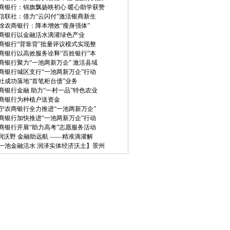
商银行：锦旗飘扬映初心 暖心助学获赞
信联社：借力“云闪付”激活银商新生
徐农商银行：降本增效“瘦身强体”
商银行以金融活水滴灌绿色产业
商银行“背靠背”批量评议模式实现整
商银行以高效服务诠释“百姓银行”本
商银行聚力“一池两新万企” 激活县域
商银行城区支行“一池两新万企”行动
社成功落地“首笔柜台债”业务
商银行金融 助力“一村一品”特色农业
商银行为种植户送资金
宁农商银行全力推进“一池两新万企”
商银行加快推进“一池两新万企”行动
商银行开展“助力高考”志愿服务活动
”润沃野 金融助远航 ——精准滴灌解
一池金融活水 润泽实体经济沃土】景州